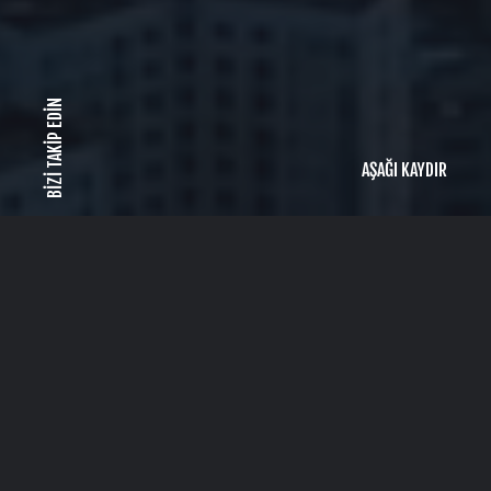
BİZİ TAKİP EDİN
© 2024 Milagro Group | All Rights Reserved
Site created by
Lab-Z Tech
AŞAĞI KAYDIR