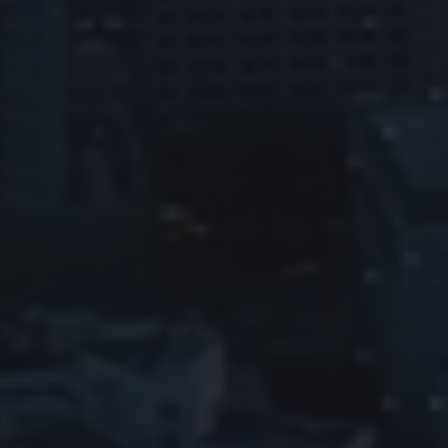
FİKİRLERİNİZ HAKKINDA KONUŞALIM.
Daha fazla bilgiye mi
ihtiyacınız var veya
iletişime geçmek mi
istiyorsunuz?
Tıklayınız...